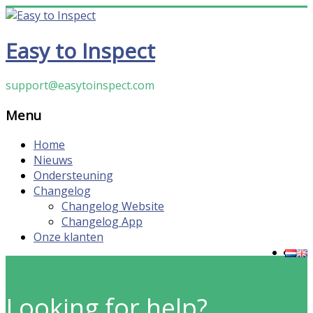
Ga
naar
Easy to Inspect
inhoud
support@easytoinspect.com
Menu
Home
Nieuws
Ondersteuning
Changelog
Changelog Website
Changelog App
Onze klanten
Looking for help?